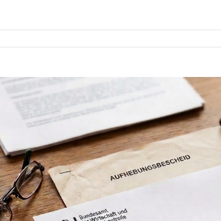
e
seres