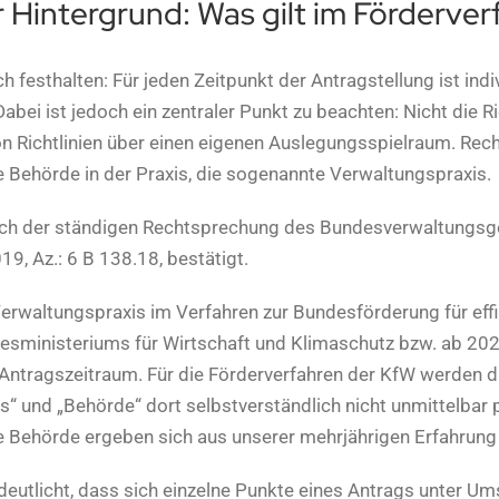
r Hintergrund: Was gilt im Förderver
ch festhalten: Für jeden Zeitpunkt der Antragstellung ist ind
 Dabei ist jedoch ein zentraler Punkt zu beachten: Nicht die R
 Richtlinien über einen eigenen Auslegungsspielraum. Rech
ie Behörde in der Praxis, die sogenannte Verwaltungspraxis.
uch der ständigen Rechtsprechung des Bundesverwaltungsge
9, Az.: 6 B 138.18, bestätigt.
Verwaltungspraxis im Verfahren zur Bundesförderung für effi
sministeriums für Wirtschaft und Klimaschutz bzw. ab 202
 Antragszeitraum. Für die Förderverfahren der KfW werden d
s“ und „Behörde“ dort selbstverständlich nicht unmittelbar
die Behörde ergeben sich aus unserer mehrjährigen Erfahru
deutlicht, dass sich einzelne Punkte eines Antrags unter Um