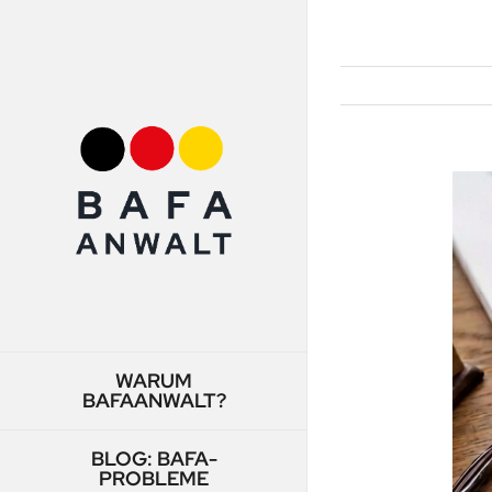
Zum
Inhalt
springen
Zeig
grös
Bild
WARUM
BAFAANWALT?
BLOG: BAFA-
PROBLEME