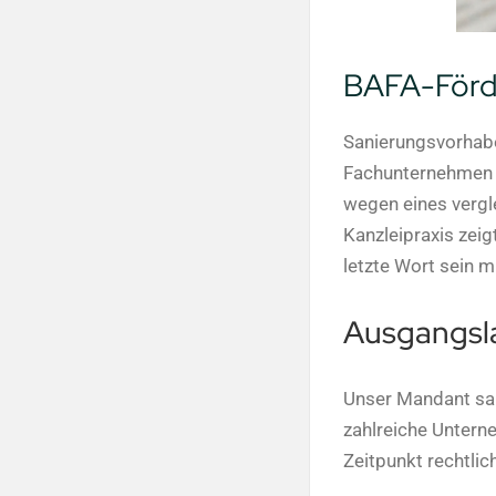
BAFA-Förder
Sanierungsvorhaben
Fachunternehmen s
wegen eines vergl
Kanzleipraxis zei
letzte Wort sein m
Ausgangsla
Unser Mandant sa
zahlreiche Untern
Zeitpunkt rechtli