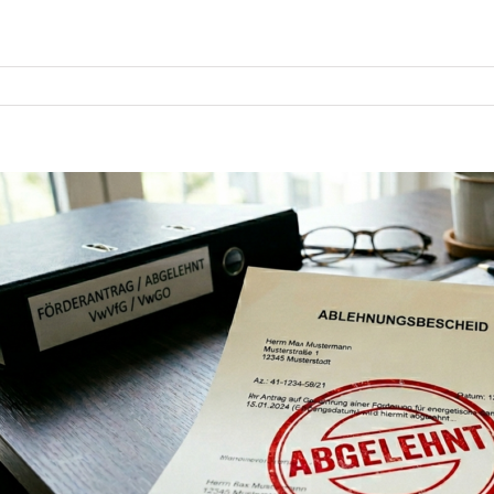
e
seres