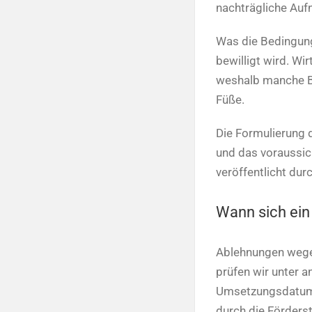
nachträgliche Auf
Was die Bedingung 
bewilligt wird. Wi
weshalb manche Be
Füße.
Die Formulierung 
und das voraussic
veröffentlicht dur
Wann sich ein
Ablehnungen wegen 
prüfen wir unter 
Umsetzungsdatum a
durch die Förderst